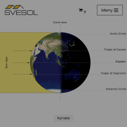
Meny
0
Hoppa
till
innehåll
Nyheter