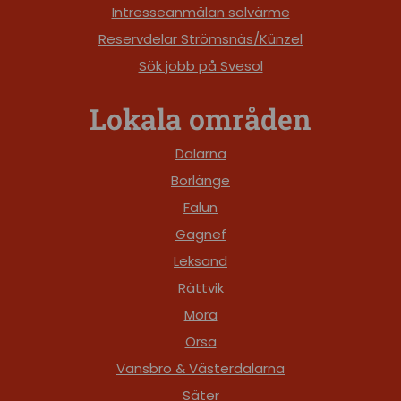
Intresseanmälan solvärme
Reservdelar Strömsnäs/Künzel
Sök jobb på Svesol
Lokala områden
Dalarna
Borlänge
Falun
Gagnef
Leksand
Rättvik
Mora
Orsa
Vansbro & Västerdalarna
Säter